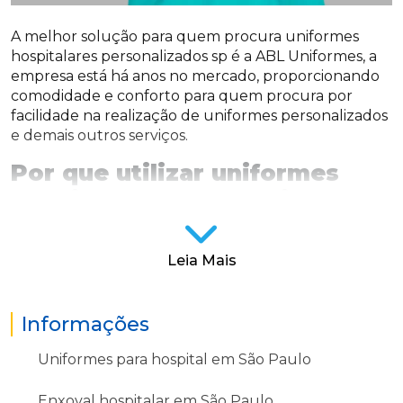
A melhor solução para quem procura uniformes
hospitalares personalizados sp é a ABL Uniformes, a
empresa está há anos no mercado, proporcionando
comodidade e conforto para quem procura por
facilidade na realização de uniformes personalizados
e demais outros serviços.
Por que utilizar uniformes
hospitalares personalizados
sp?
Existem diversos tipos de customização, tecidos e
Leia Mais
cortes que podem dar origem à uniformes
hospitalares personalizados sp de diferentes formas,
desde os que devem ser utilizados em ocasiões
Informações
formais até os mais descolados, com estampas
modernas e joviais.
Uniformes para hospital em São Paulo
Além de transmitir seriedade para os clientes, os
Enxoval hospitalar em São Paulo
uniformes ajudam a manter a empresa organizada e,