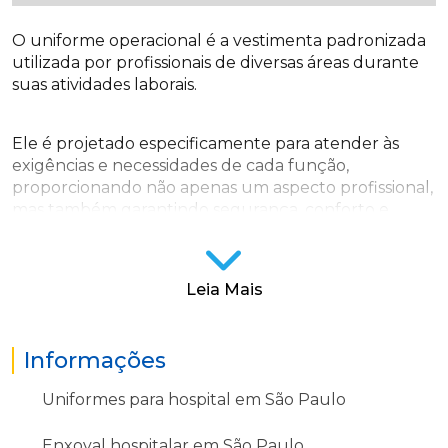
O uniforme operacional é a vestimenta padronizada
utilizada por profissionais de diversas áreas durante
suas atividades laborais.
Ele é projetado especificamente para atender às
exigências e necessidades de cada função,
proporcionando não apenas um aspecto profissional,
mas também garantindo segurança, conforto e
praticidade para o usuário.
Uniforme operacional e seus
Leia Mais
benefícios
Atualmente, o uniforme operacional oferece uma
série de benefícios, contribuindo para a criação de
Informações
uma imagem corporativa consistente e profissional.
Uniformes para hospital em São Paulo
Ou seja, garante a segurança dos trabalhadores ao
Enxoval hospitalar em São Paulo