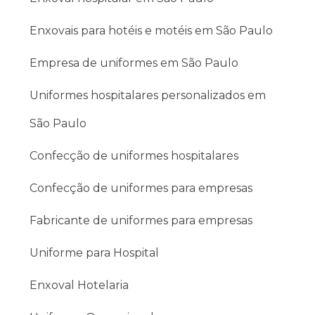
incluir características como tecidos resistentes e
protetores. Além disso, o uniforme operacional
Enxovais para hotéis e motéis em São Paulo
facilita a identificação dos funcionários por clientes e
colegas.
Empresa de uniformes em São Paulo
Quais os principais tipos de
Uniformes hospitalares personalizados em
uniformes operacionais?
Existem diversos tipos de uniformes operacionais,
São Paulo
cada um desenhado para atender as necessidades
específicas de diferentes profissões.
Confecção de uniformes hospitalares
Confecção de uniformes para empresas
Por exemplo, o uniforme operacional segurança é
robusto e muitas vezes incorpora elementos
Fabricante de uniformes para empresas
refletivos ou protetores.
Uniforme para Hospital
O uniforme para empregada doméstica e o uniforme
para cuidador de idosos são projetados para conforto
Enxoval Hotelaria
e funcionalidade, facilitando a movimentação e a
realização de tarefas.