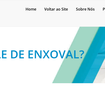
Home
Voltar ao Site
Sobre Nós
P
E DE ENXOVAL?