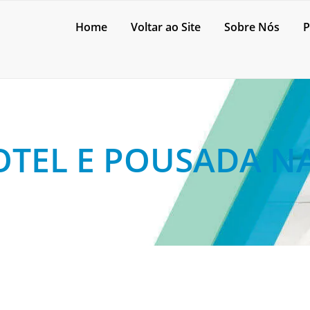
Home
Voltar ao Site
Sobre Nós
P
TEL E POUSADA N