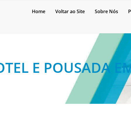
Home
Voltar ao Site
Sobre Nós
P
OTEL E POUSADA E