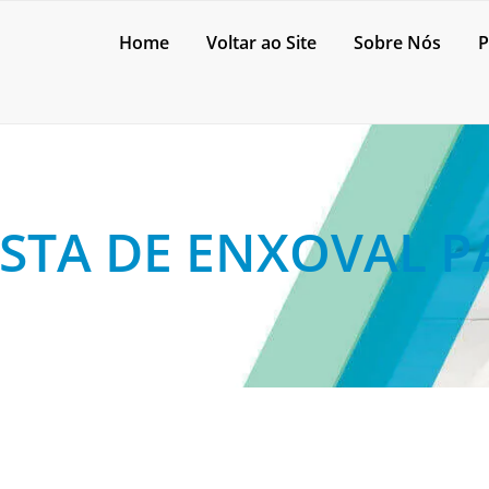
Home
Voltar ao Site
Sobre Nós
P
STA DE ENXOVAL P